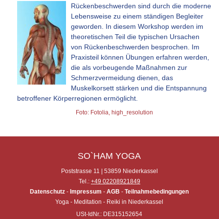
Rückenbeschwerden sind durch die moderne
Lebensweise zu einem ständigen Begleiter
geworden. In diesem Workshop werden im
theoretischen Teil die typischen Ursachen
von Rückenbeschwerden besprochen. Im
Praxisteil können Übungen erfahren werden,
die als vorbeugende Maßnahmen zur
Schmerzvermeidung dienen, das
Muskelkorsett stärken und die Entspannung
betroffener Körperregionen ermöglicht
.
Foto: Fotolia, high_resolution
SO`HAM YOGA
Poststrasse 11 | 53859 Niederkassel
Tel.:
+49 02208921849
Datenschutz
-
Impressum
-
AGB
-
Teilnahmebedingungen
Yoga - Meditation - Reiki in Niederkassel
USt-IdNr.: DE315152654